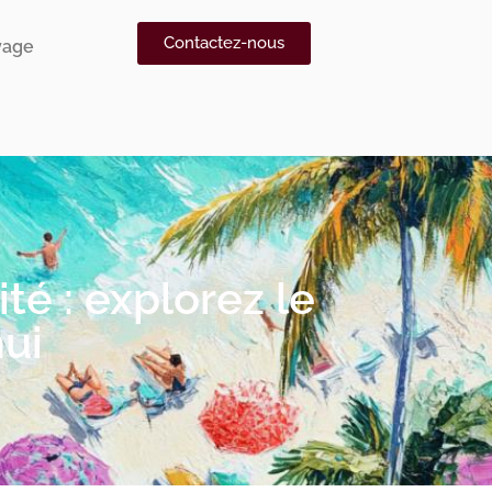
Contactez-nous
yage
té : explorez le
hui