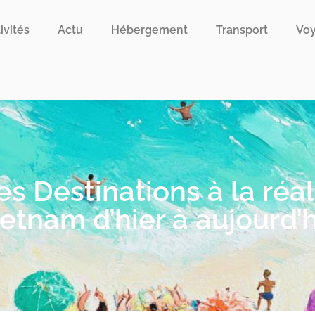
ivités
Actu
Hébergement
Transport
Vo
s Destinations à la réali
etnam d’hier à aujourd’