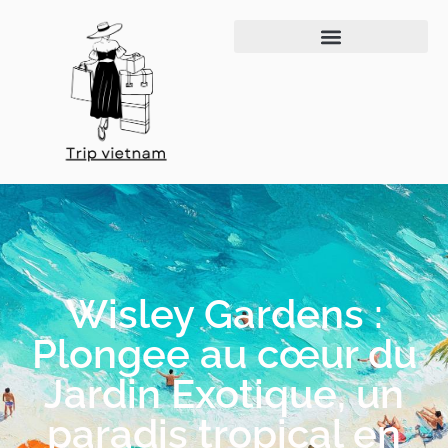
Wisley Gardens :
Plongee au cœur du
Jardin Exotique, un
paradis tropical en